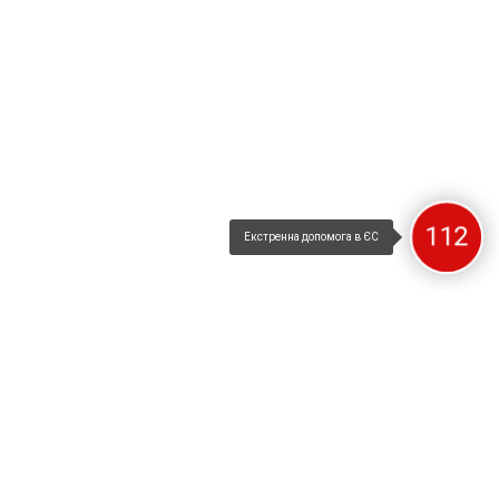
112
Екстренна допомога в ЄС