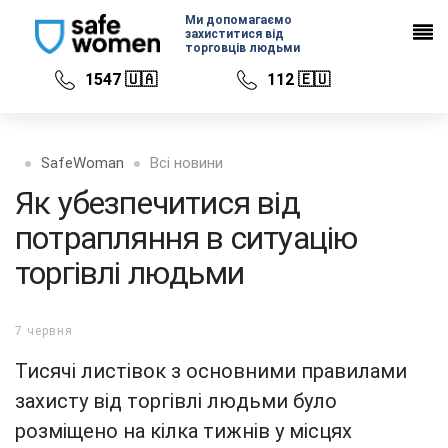
Ми допомагаємо
захиститися від
торговців людьми
1547 🇺🇦
112 🇪🇺
SafeWoman
Всі новини
Як убезпечитися від
потрапляння в ситуацію
торгівлі людьми
7 червня
Тисячі листівок з основними правилами
захисту від торгівлі людьми було
розміщено на кілка тижнів у місцях