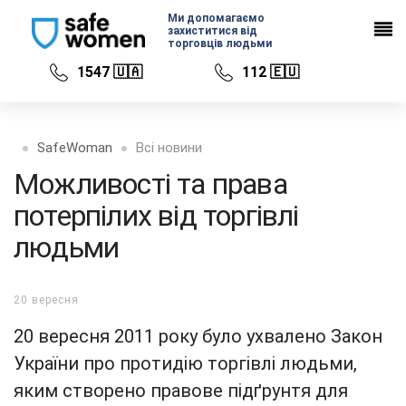
Ми допомагаємо
захиститися від
торговців людьми
1547 🇺🇦
112 🇪🇺
SafeWoman
Всі новини
Можливості та права
потерпілих від торгівлі
людьми
20 вересня
20 вересня 2011 року було ухвалено Закон
України про протидію торгівлі людьми,
яким створено правове підґрунтя для